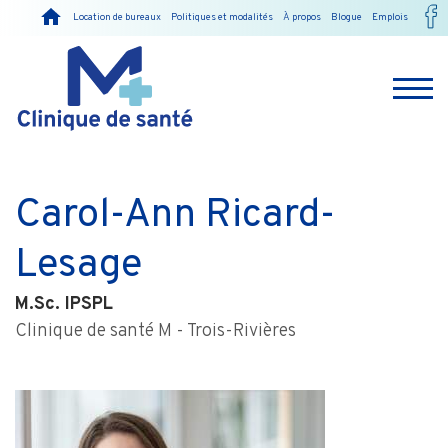
Location de bureaux
Politiques et modalités
À propos
Blogue
Emplois
Carol-Ann Ricard-
Lesage
M.Sc. IPSPL
Clinique de santé M - Trois-Rivières