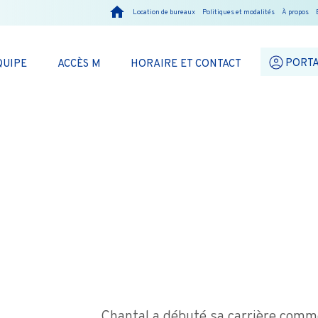
Location de bureaux
Politiques et modalités
À propos
PORTA
QUIPE
ACCÈS M
HORAIRE ET CONTACT
y
Chantal a débuté sa carrière comme