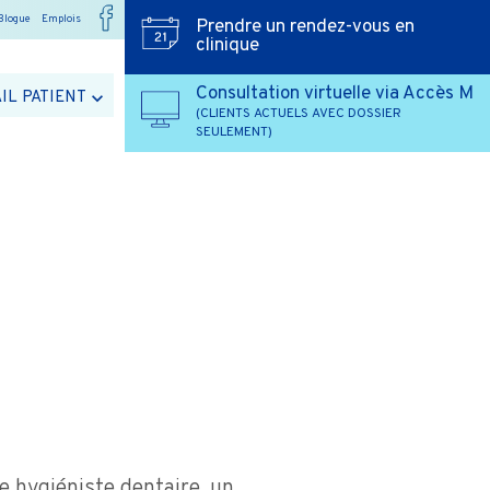
Blogue
Emplois
Prendre un rendez-vous en
clinique
Consultation virtuelle via Accès M
IL PATIENT
(CLIENTS ACTUELS AVEC DOSSIER
SEULEMENT)
 hygiéniste dentaire, un