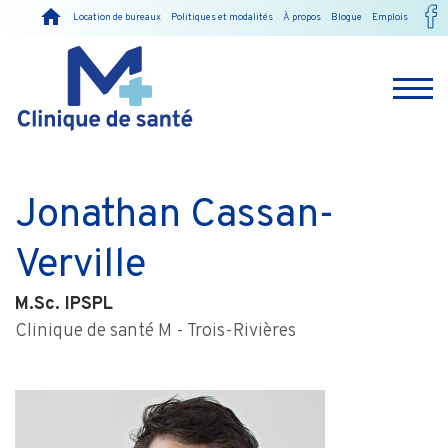
Location de bureaux
Politiques et modalités
À propos
Blogue
Emplois
Jonathan Cassan-
Verville
M.Sc. IPSPL
Clinique de santé M - Trois-Rivières