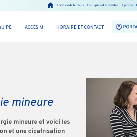
Location de bureaux
Politiques et modalités
À propos
PORTA
QUIPE
ACCÈS M
HORAIRE ET CONTACT
gie mineure
rgie mineure et voici les
on et une cicatrisation