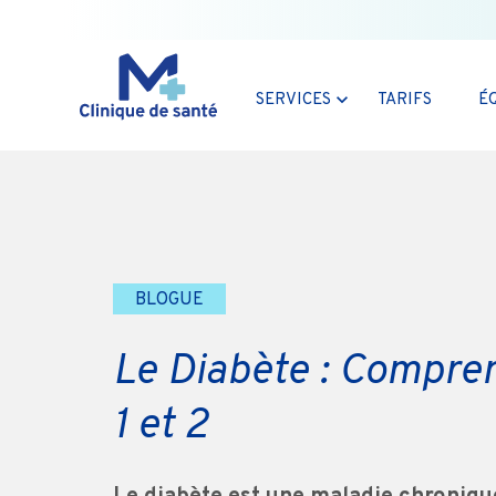
SERVICES
TARIFS
É
BLOGUE
Le Diabète : Compren
1 et 2