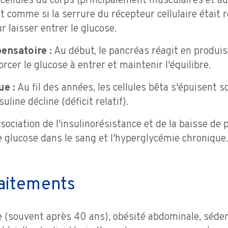
cellules du corps (principalement musculaires et a
t comme si la serrure du récepteur cellulaire était roui
r laisser entrer le glucose.
nsatoire :
Au début, le pancréas réagit en produis
rcer le glucose à entrer et maintenir l'équilibre.
e :
Au fil des années, les cellules bêta s'épuisent so
uline décline (déficit relatif).
sociation de l'insulinorésistance et de la baisse de 
e glucose dans le sang et l'hyperglycémie chronique.
raitements
 (souvent après 40 ans), obésité abdominale, séden