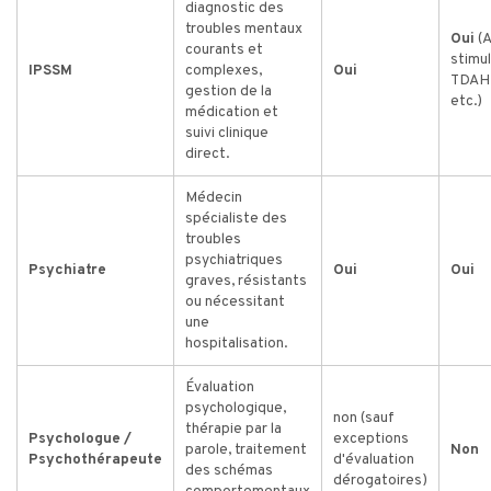
diagnostic des
troubles mentaux
Oui
(A
courants et
stimul
IPSSM
complexes,
Oui
TDAH,
gestion de la
etc.)
médication et
suivi clinique
direct.
Médecin
spécialiste des
troubles
psychiatriques
Psychiatre
Oui
Oui
graves, résistants
ou nécessitant
une
hospitalisation.
Évaluation
psychologique,
non (sauf
thérapie par la
Psychologue /
exceptions
parole, traitement
Non
Psychothérapeute
d'évaluation
des schémas
dérogatoires)